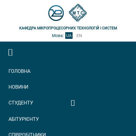
КАФЕДРА МІКРОПРОЦЕСОРНИХ ТЕХНОЛОГІЙ І СИСТЕМ
Мова:
UA
EN
ГОЛОВНА
НОВИНИ
СТУДЕНТУ
Графік консультацій
АБІТУРІЄНТУ
викладачів
Графік прийому
СПІВРОБІТНИКИ