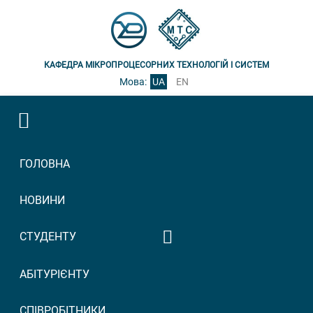
КАФЕДРА МІКРОПРОЦЕСОРНИХ ТЕХНОЛОГІЙ І СИСТЕМ
Мова:
UA
EN
ГОЛОВНА
НОВИНИ
СТУДЕНТУ
Графік консультацій
АБІТУРІЄНТУ
викладачів
Графік прийому
СПІВРОБІТНИКИ