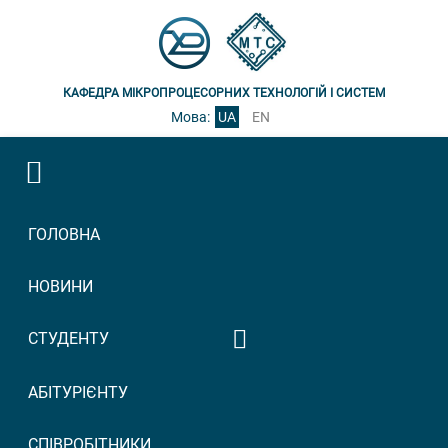
КАФЕДРА МІКРОПРОЦЕСОРНИХ ТЕХНОЛОГІЙ І СИСТЕМ
Мова:
UA
EN
ГОЛОВНА
НОВИНИ
СТУДЕНТУ
Графік консультацій
АБІТУРІЄНТУ
викладачів
Графік прийому
СПІВРОБІТНИКИ