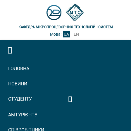
КАФЕДРА МІКРОПРОЦЕСОРНИХ ТЕХНОЛОГІЙ І СИСТЕМ
Мова:
UA
EN
ГОЛОВНА
НОВИНИ
СТУДЕНТУ
Графік консультацій
АБІТУРІЄНТУ
викладачів
Графік прийому
СПІВРОБІТНИКИ