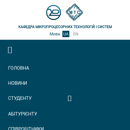
КАФЕДРА МІКРОПРОЦЕСОРНИХ ТЕХНОЛОГІЙ І СИСТЕМ
Мова:
UA
EN
ГОЛОВНА
НОВИНИ
СТУДЕНТУ
Графік консультацій
АБІТУРІЄНТУ
викладачів
Графік прийому
СПІВРОБІТНИКИ