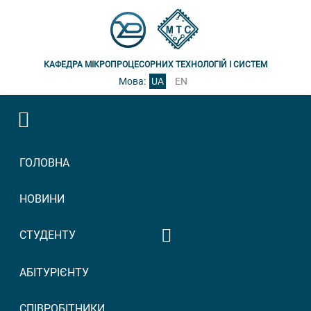
КАФЕДРА МІКРОПРОЦЕСОРНИХ ТЕХНОЛОГІЙ І СИСТЕМ
Мова:
UA
EN
ГОЛОВНА
НОВИНИ
СТУДЕНТУ
Графік консультацій
АБІТУРІЄНТУ
викладачів
Графік прийому
СПІВРОБІТНИКИ