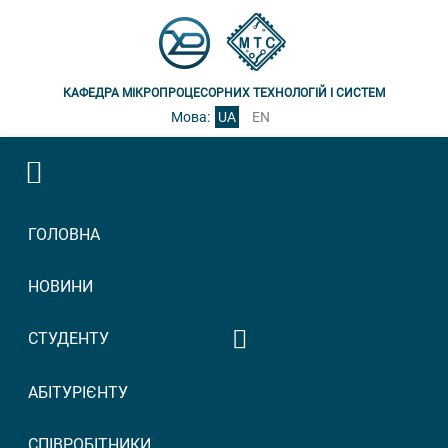
КАФЕДРА МІКРОПРОЦЕСОРНИХ ТЕХНОЛОГІЙ І СИСТЕМ
Мова:
UA
EN
ГОЛОВНА
НОВИНИ
СТУДЕНТУ
Графік консультацій
АБІТУРІЄНТУ
викладачів
Графік прийому
СПІВРОБІТНИКИ